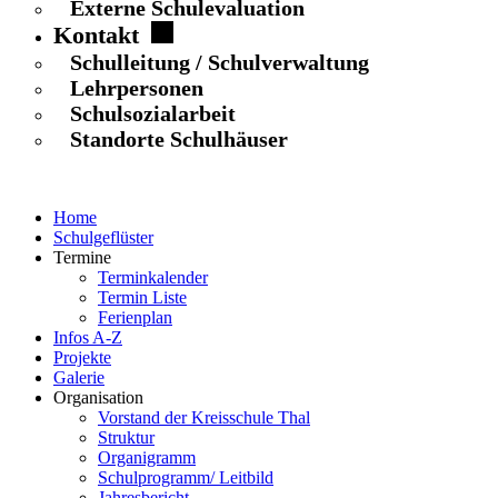
Externe Schulevaluation
Kontakt
Schulleitung / Schulverwaltung
Lehrpersonen
Schulsozialarbeit
Standorte Schulhäuser
Home
Schulgeflüster
Termine
Terminkalender
Termin Liste
Ferienplan
Infos A-Z
Projekte
Galerie
Organisation
Vorstand der Kreisschule Thal
Struktur
Organigramm
Schulprogramm/ Leitbild
Jahresbericht