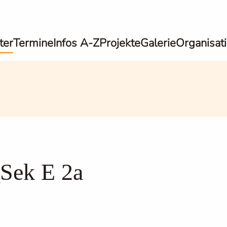
ter
Termine
Infos A-Z
Projekte
Galerie
Organisat
_Sek E 2a