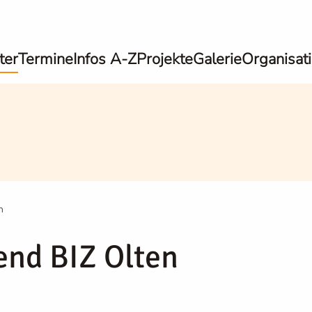
ter
Termine
Infos A-Z
Projekte
Galerie
Organisat
n
end BIZ Olten