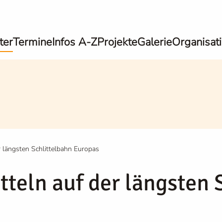
ter
Termine
Infos A-Z
Projekte
Galerie
Organisat
r längsten Schlittelbahn Europas
tteln auf der längsten 