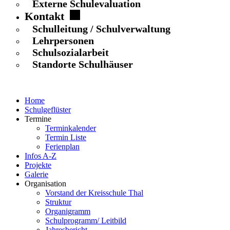
Externe Schulevaluation
Kontakt
Schulleitung / Schulverwaltung
Lehrpersonen
Schulsozialarbeit
Standorte Schulhäuser
Home
Schulgeflüster
Termine
Terminkalender
Termin Liste
Ferienplan
Infos A-Z
Projekte
Galerie
Organisation
Vorstand der Kreisschule Thal
Struktur
Organigramm
Schulprogramm/ Leitbild
Jahresbericht