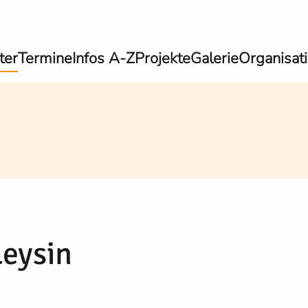
ter
Termine
Infos A-Z
Projekte
Galerie
Organisat
Leysin