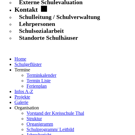
Externe Schulevaluation
Kontakt
Schulleitung / Schulverwaltung
Lehrpersonen
Schulsozialarbeit
Standorte Schulhäuser
Home
Schulgeflüster
Termine
Terminkalender
Termin Liste
Ferienplan
Infos A-Z
Projekte
Galerie
Organisation
Vorstand der Kreisschule Thal
Struktur
Organigramm
Schulprogramm/ Leitbild
Jahresbericht