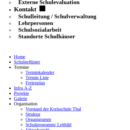
Externe Schulevaluation
Kontakt
Schulleitung / Schulverwaltung
Lehrpersonen
Schulsozialarbeit
Standorte Schulhäuser
Home
Schulgeflüster
Termine
Terminkalender
Termin Liste
Ferienplan
Infos A-Z
Projekte
Galerie
Organisation
Vorstand der Kreisschule Thal
Struktur
Organigramm
Schulprogramm/ Leitbild
Jahresbericht