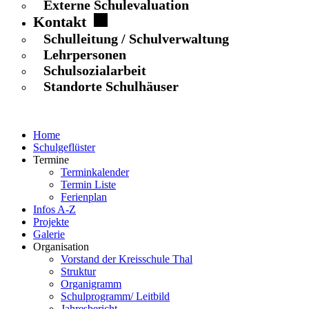
Externe Schulevaluation
Kontakt
Schulleitung / Schulverwaltung
Lehrpersonen
Schulsozialarbeit
Standorte Schulhäuser
Home
Schulgeflüster
Termine
Terminkalender
Termin Liste
Ferienplan
Infos A-Z
Projekte
Galerie
Organisation
Vorstand der Kreisschule Thal
Struktur
Organigramm
Schulprogramm/ Leitbild
Jahresbericht