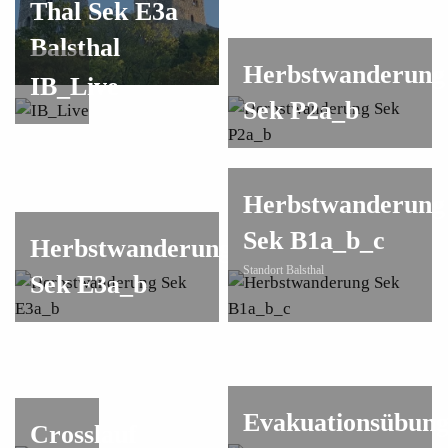
Thal Sek E3a
Balsthal
Herbstwanderung
IB_Live
Sek P2a_b
Herbstwanderung
Sek B1a_b_c
Herbstwanderung
Standort Balsthal
Sek E3a_b
Evakuationsübun
Crosslauf