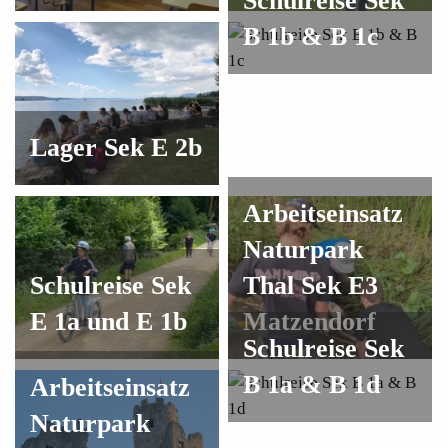
Schulreise Sek
B 1b & B 1c
Lager Sek E 2b
Arbeitseinsatz
Naturpark
Schulreise Sek
Thal Sek E3
E 1a und E 1b
Matzendorf
Schulreise Sek
B 1a & B 1d
Arbeitseinsatz
Naturpark