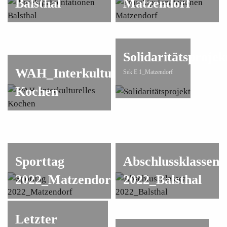
Balsthal
Matzendorf
Solidaritätsprojek
WAH_Interkulturelles
Sek E 1_Matzendorf
Kochen
Sporttag
Abschlussklassen
2022_Matzendorf
2022_Balsthal
Letzter