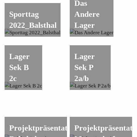
Das
Sporttag
Andere
2022_Balsthal
Lager
Lager
Lager
Sek B
Sek P
2c
2a/b
Projektpräsentationen
Projektpräsentati