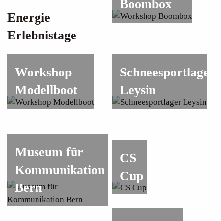
Boombox
Energie
Erlebnistage
Workshop
Schneesportlager
Modellboot
Leysin
Museum für
CS
Kommunikation
Cup
Bern